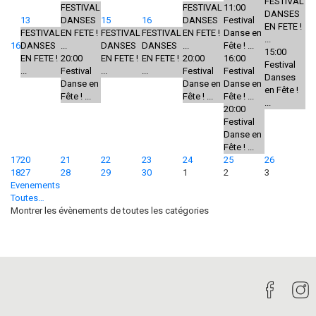
FESTIVAL
FESTIVAL
FESTIVAL
11:00
DANSES
13
DANSES
15
16
DANSES
Festival
EN FETE !
FESTIVAL
EN FETE !
FESTIVAL
FESTIVAL
EN FETE !
Danse en
...
16
DANSES
...
DANSES
DANSES
...
Fête ! ...
15:00
EN FETE !
20:00
EN FETE !
EN FETE !
20:00
16:00
Festival
...
Festival
...
...
Festival
Festival
Danses
Danse en
Danse en
Danse en
en Fête !
Fête ! ...
Fête ! ...
Fête ! ...
...
20:00
Festival
Danse en
Fête ! ...
17
20
21
22
23
24
25
26
18
27
28
29
30
1
2
3
Evenements
Toutes…
Montrer les évènements de toutes les catégories