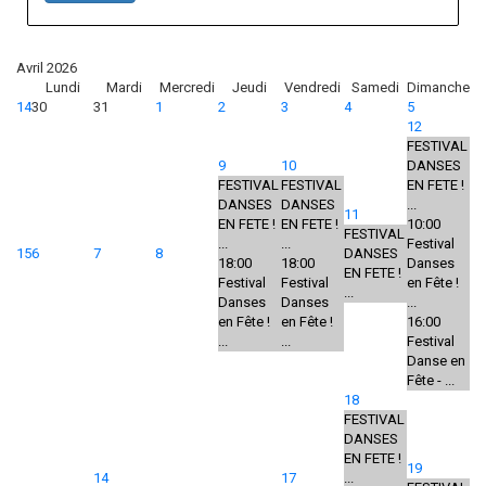
Avril 2026
Lundi
Mardi
Mercredi
Jeudi
Vendredi
Samedi
Dimanche
14
30
31
1
2
3
4
5
12
FESTIVAL
9
10
DANSES
FESTIVAL
FESTIVAL
EN FETE !
DANSES
DANSES
...
11
EN FETE !
EN FETE !
10:00
FESTIVAL
...
...
Festival
15
6
7
8
DANSES
18:00
18:00
Danses
EN FETE !
Festival
Festival
en Fête !
...
Danses
Danses
...
en Fête !
en Fête !
16:00
...
...
Festival
Danse en
Fête - ...
18
FESTIVAL
DANSES
EN FETE !
19
14
17
...