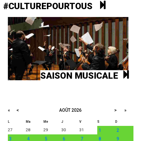
#CULTUREPOURTOUS
SAISON MUSICALE
«
<
AOÛT
2026
>
»
L
Ma
Me
J
V
S
D
27
28
29
30
31
1
2
3
4
5
6
7
8
9