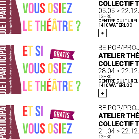
COLLECTIF 
05.05 > 22.12
13H30
CENTRE CULTUREL D
1410 WATERLOO
BE POP/PRO
ATELIER THÉ
COLLECTIF 
28.04 > 22.12
13H30
CENTRE CULTUREL D
1410 WATERLOO
BE POP/PRO
ATELIER THÉ
COLLECTIF 
21.04 > 22.12
13H30