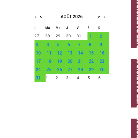
«
<
AOÛT
2026
>
»
L
Ma
Me
J
V
S
D
27
28
29
30
31
1
2
3
4
5
6
7
8
9
10
11
12
13
14
15
16
17
18
19
20
21
22
23
24
25
26
27
28
29
30
31
1
2
3
4
5
6